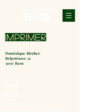
Dominique Bircher
IMPRIMER
Dominique Bircher
Belpstrasse 32
3007 Bern
contact
Interne
© 2024 Dominique Bircher
Mentions légales
Protection des données