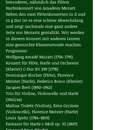
besonderes, nähmlich das Flöten 
Harfenkonzert von Amadeus Mozart. 
Neben den zwei Flötenkonzerten in d und 
in g Dur ist es eine schöne Abwechslung 
und zeigt nochmals eine ganz andere 
Seite von Mozarts genialität. Wir werden 
in diesem Konzert mit anderen Leuten 
eine gemischte Klassenstunde machen. 
Programm:
Wolfgang Amadé Mozart (1756–1791)

Konzert für Flöte, Harfe und Orchester 
(Klavier) C-Dur KV 299 (1778)

Dominique Bircher (Flöte), Florence 
Meister (Harfe), Federico Bosco (Klavier)
Jacques Ibert (1890–1962)

Trio für Violine, Violoncello und Harfe 
(1943/44)

Malina Tiulete (Violine), Ema Grcman 
(Violoncello), Florence Meister (Harfe)
Louis Spohr (1784–1859)

Fantasie für Harfe c-Moll op. 35 (1807)

Emanuel Brun (Harfe)