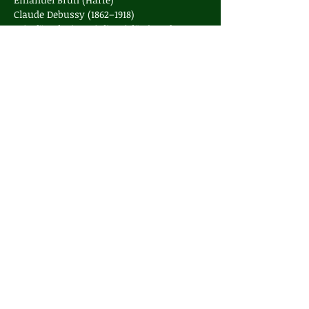
Claude Debussy (1862–1918)

Trio für Klavier, Violine (Flöte) und 
Violoncello G-Dur (1880)

Valerio Tesoro (Klavier), Teresa de Broeck 
(Flöte), Alina Mayer Whitla (Violoncello)
Afficher plus
Partager cet événement
contact
Interne