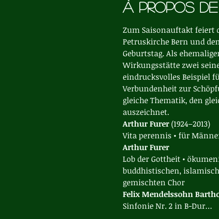
À propos de
Zum Saisonauftakt feiert 
Petruskirche Bern und den
Geburtstag. Als ehemalige
Wirkungsstätte zwei seine
eindrucksvolles Beispiel f
Verbundenheit zur Schöpfu
gleiche Thematik, den glei
auszeichnet.
Arthur Furer 
(1924–2013)

Vita perennis • für Männ
Arthur Furer
Lob der Gottheit • ökume
buddhistischen, islamisch
gemischten Chor
Felix Mendelssohn Bartho
Sinfonie Nr. 2 in B-Dur…