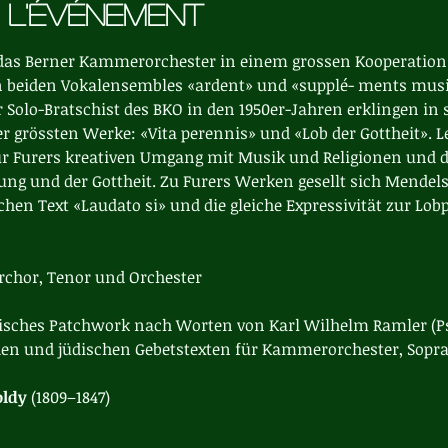
 l'événement
das Berner Kammerorchester in einem grossen Kooperations-
 beiden Vokalensembles «ardent» und «supplé- ments music
r Solo-Bratschist des BKO in den 1950er-Jahren erklingen in
r grössten Werke: «Vita perennis» und «Lob der Gottheit». Let
ür Furers kreativen Umgang mit Musik und Religionen und der
ng und der Gottheit. Zu Furers Werken gesellt sich Mendelss
chen Text «Laudato si» und die gleiche Expressivität zur Lob
erchor, Tenor und Orchester
nisches Patchwork nach Worten von Karl Wilhelm Ramler (P
en und jüdischen Gebetstexten für Kammerorchester, Sopran
ldy 
(1809–1847)