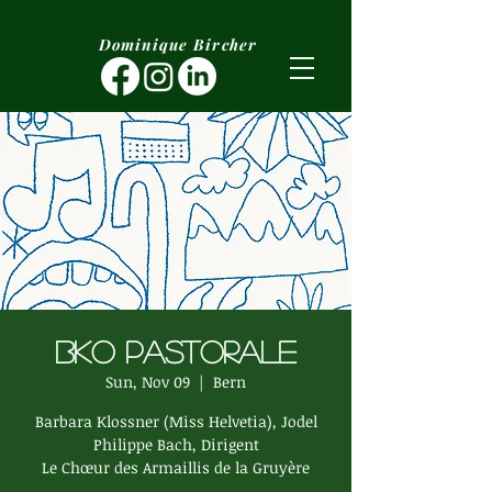
Dominique Bircher
BKO Pastorale
Sun, Nov 09
  |  
Bern
Barbara Klossner (Miss Helvetia), Jodel
Philippe Bach, Dirigent
Le Chœur des Armaillis de la Gruyère