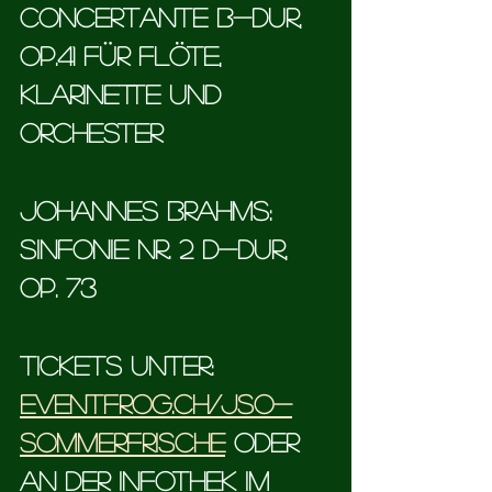
Concertante B-Dur, 
op.41 für Flöte, 
Klarinette und 
Orchester
Johannes Brahms: 
Sinfonie Nr. 2 D-Dur, 
op. 73  
Tickets Unter: 
eventfrog.ch/JSo-
Sommerfrische
 Oder 
an der Infothek im 